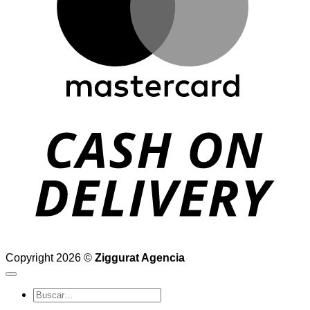
D
Copyright 2026 ©
Ziggurat Agencia
Buscar
por: