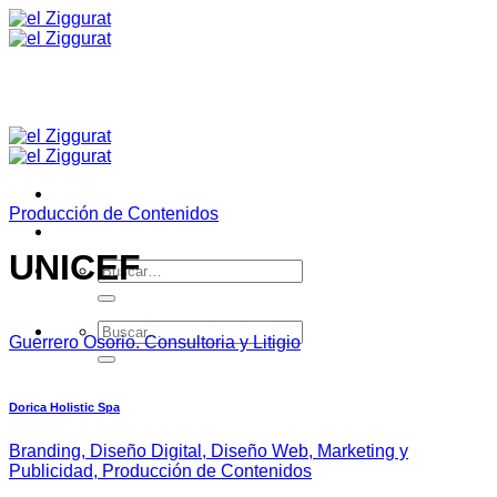
Saltar
al
contenido
Producción de Contenidos
UNICEF
Buscar
por:
Buscar
Guerrero Osorio. Consultoria y Litigio
por:
Dorica Holistic Spa
Branding, Diseño Digital, Diseño Web, Marketing y
Publicidad, Producción de Contenidos